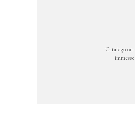
Catalogo on-l
immesse d