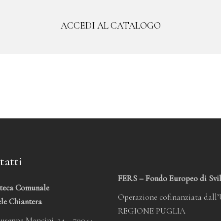
ACCEDI AL CATALOGO
tatti
FERS – Fondo Europeo di Svi
oteca Comunale
Operazione cofinanziata dall
le Chiantera
REGIONE PUGLIA
useppe Mancini, 34 – 70044