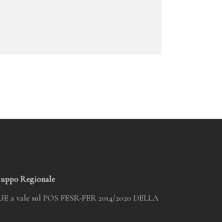
luppo Regionale
’UE a vale sul POS FESR-FER 2014/2020 DELLA